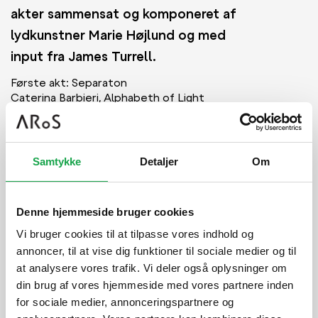
akter sammensat og komponeret af
lydkunstner Marie Højlund og med
input fra James Turrell.
Første akt: Separaton
Caterina Barbieri, Alphabeth of Light
Her præsenteres det elektroniske værk
Alphabet of Light af italienske
Caterina Barbieri, som poetisk
akkompagnerer solnedgangens indledende
Samtykke
Detaljer
Om
fase.
Andet akt: Liminalitet
Kh Marie Studio, Liminalitet
Denne hjemmeside bruger cookies
Et nyskrevet korværk komponeret til
Vi bruger cookies til at tilpasse vores indhold og
anledningen af Kh Marie Studio og opført af
annoncer, til at vise dig funktioner til sociale medier og til
12 sangere fra Ensemble Edge Kor.
at analysere vores trafik. Vi deler også oplysninger om
Tredje akt: Reintegration
din brug af vores hjemmeside med vores partnere inden
String Quartet No. 3 (Mishima) - Movement 2
for sociale medier, annonceringspartnere og
by Philip Glass, String Quartet No. 3