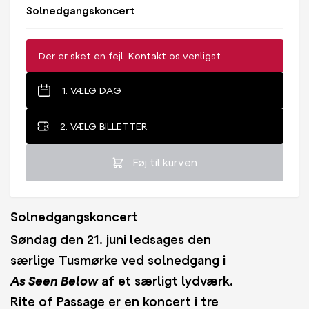
Solnedgangskoncert
Der er sket en fejl. Kontakt os venligst.
1. VÆLG DAG
2. VÆLG BILLETTER
Føj til kurven
Solnedgangskoncert
Søndag den 21. juni ledsages den
særlige Tusmørke
ved solnedgang
i
As Seen Below
af et særligt lydværk.
Rite of Passage er en koncert i tre