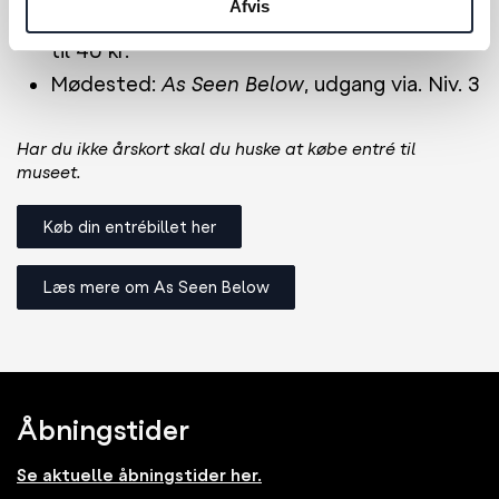
Afvis
Der er begrænsede pladser. Reservér plads
til 40 kr.
Mødested:
As Seen Below
, udgang via. Niv. 3
Har du ikke årskort skal du huske at købe entré til
museet.
Køb din entrébillet her
Læs mere om As Seen Below
Åbningstider
Se aktuelle åbningstider her.