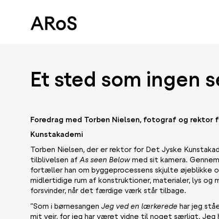
Et sted som ingen s
Foredrag med Torben Nielsen, fotograf og rektor f
Kunstakademi
Torben Nielsen, der er rektor for Det Jyske Kunstakad
tilblivelsen af
As seen Below
med sit kamera. Gennem 
fortæller han om byggeprocessens skjulte øjeblikke og 
midlertidige rum af konstruktioner, materialer, lys og
forsvinder, når det færdige værk står tilbage.
”Som i børnesangen
Jeg ved en lærkerede
har jeg stå
mit vejr, for jeg har været vidne til noget særligt. Jeg 