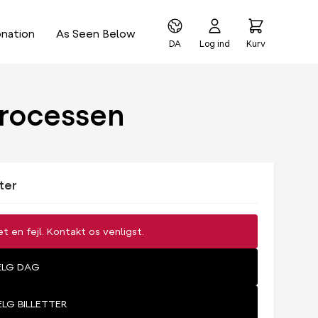
nation
As Seen Below
DA
Log ind
Kurv
processen
ter
et en fejl. Kontakt os venligst.
VÆLG DAG
ÆLG BILLETTER