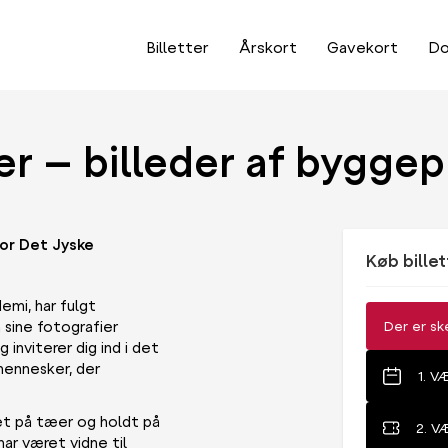
Billetter
Årskort
Gavekort
Do
er – billeder af bygge
or Det Jyske
Køb billet
emi, har fulgt
sine fotografier
Der er sk
inviterer dig ind i det
 mennesker, der
1. 
et på tæer og holdt på
2. V
har været vidne til