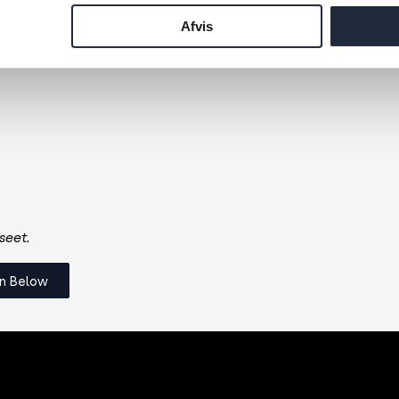
Afvis
useet.
n Below