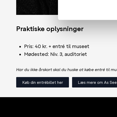
Praktiske oplysninger
Pris: 40 kr. + entré til museet
Mødested: Niv. 3, auditoriet
Har du ikke årskort skal du huske at købe entré til m
Køb din entrébillet her
Læs mere om As See